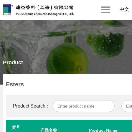
中文
Product
Esters
Product Search：
货号
产品名称
Product Name